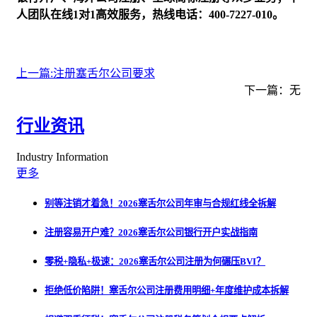
人团队在线1对1高效服务，热线电话：400-7227-010。
上一篇:注册塞舌尔公司要求
下一篇：无
行业资讯
Industry Information
更多
别等注销才着急！2026塞舌尔公司年审与合规红线全拆解
注册容易开户难？2026塞舌尔公司银行开户实战指南
零税+隐私+极速：2026塞舌尔公司注册为何碾压BVI？
拒绝低价陷阱！塞舌尔公司注册费用明细+年度维护成本拆解