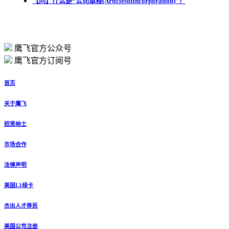
【问】什么是“公司章程(ArticlesofIncorporation)”？
鹰飞官方公众号
鹰飞官方订阅号
首页
关于鹰飞
招贤纳士
市场合作
法律声明
美国L1绿卡
杰出人才移民
美国公司注册