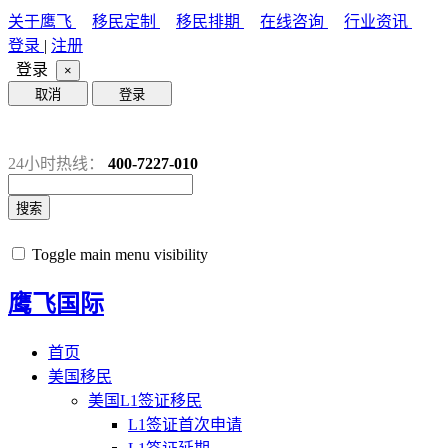
关于鹰飞
移民定制
移民排期
在线咨询
行业资讯
登录
|
注册
登录
×
取消
登录
24小时热线：
400-7227-010
搜索
Toggle main menu visibility
鹰飞国际
首页
美国移民
美国L1签证移民
L1签证首次申请