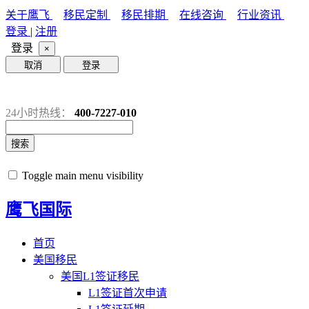
关于鹰飞
移民定制
移民排期
在线咨询
行业资讯
登录
|
注册
登录
×
取消
登录
24小时热线：
400-7227-010
搜索
Toggle main menu visibility
鹰飞国际
首页
美国移民
美国L1签证移民
L1签证首次申请