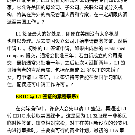
的经理或主管，
L1B
则针对在海外公司拥有专门知识的专
家。它允许美国的母公司、子公司、关联公司或分支机
构，将其在海外的高级管理人员和专家，在一定期限内调
派至美国工作
。
?
L1
签证最大的好处是，即便在美国没有太多根基，
也可以办理。从去美国设立公司开始申请商务签证，然后
申请
L1
。初始的
L1
签证申请，如果由成熟的
established
company
提交，通常会批准三年；若由新成立的公司提
交，最初通常只批准一年，之后每次可延期两年
。
L1
签
证持有者的直系亲属，包括配偶或
21
岁以下的未婚子
女，可申请
L2
签证，
L2
签证持有者能在美国学习和居
住，配偶还可申请工作许可
。
?
EB1C
与
L1
签证的紧密联系
?
在实际操作中，许多人会先申请
L1
签证，再通过
L1
转
EB1C
来获取美国绿卡
。这是因为
L1
签证属于非移民
临时性签证，审查相对宽松，对于在美国新设立的分支机
构进行审批时，主要看可行的商业计划，最初的
L1A
审