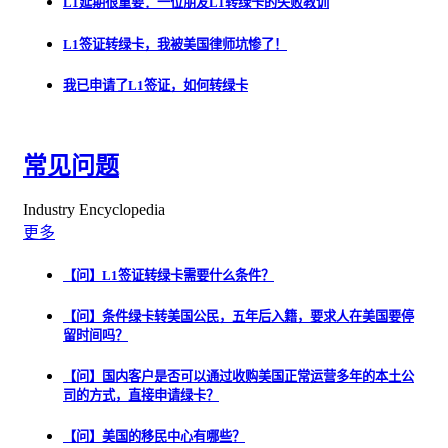
L1延期很重要：一位朋友L1转绿卡的失败教训
L1签证转绿卡，我被美国律师坑惨了！
我已申请了L1签证，如何转绿卡
常见问题
Industry Encyclopedia
更多
【问】L1签证转绿卡需要什么条件？
【问】条件绿卡转美国公民，五年后入籍，要求人在美国要停
留时间吗？
【问】国内客户是否可以通过收购美国正常运营多年的本土公
司的方式，直接申请绿卡？
【问】美国的移民中心有哪些？