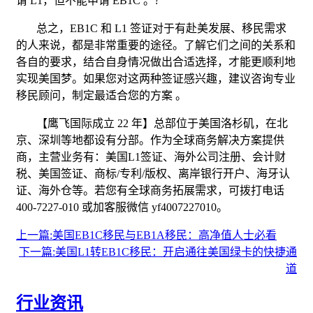
请
L1
，但不能申请
EB1C
。
?
总之，
EB1C
和
L1
签证对于有赴美发展、移民需求
的人来说，都是非常重要的途径。了解它们之间的关系和
各自的要求，结合自身情况做出合适选择，才能更顺利地
实现美国梦。如果您对这两种签证感兴趣，建议咨询专业
移民顾问，制定最适合您的方案
。
【鹰飞国际成立
22
年】总部位于美国洛杉矶，在北
京、深圳等地都设有分部。作为全球商务解决方案提供
商，主营业务有：美国
L1
签证、海外公司注册、会计财
税、美国签证、商标
/
专利
/
版权、离岸银行开户、海牙认
证、海外仓等。若您有全球商务拓展需求，可拨打电话
400-7227-010
或加客服微信
yf4007227010
。
上一篇:美国EB1C移民与EB1A移民：高净值人士必看
下一篇:美国L1转EB1C移民：开启通往美国绿卡的快捷通
道
行业资讯