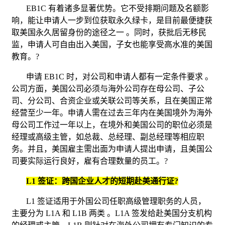
EB1C
有着诸多显著优势。它不受排期问题及名额影
响，能让申请人一步到位获取永久绿卡，是目前最便捷获
取美国永久居留身份的途径之一
。同时，获批后无移民
监，申请人可自由出入美国，子女也能享受高水准的美国
教育。
?
申请
EB1C
时，对公司和申请人都有一定条件要求
。
公司方面，美国公司必须与海外公司存在母公司、子公
司、分公司、合资企业或关联公司等关系，且在美国正常
经营至少一年。申请人需在过去三年内在美国境外为海外
母公司工作过一年以上，在境外和美国公司的职位必须是
经理或高级主管，如总裁、总经理、副总经理等相应职
务。并且，美国雇主需出面为申请人提出申请，且美国公
司要实际运行良好，雇有合理数量的员工。
?
L1
签证：跨国企业人才的短期赴美通行证
?
L1
签证适用于外国公司任职高级管理职务的人员，
主要分为
L1A
和
L1B
两类
。
L1A
签发给赴美国分支机构