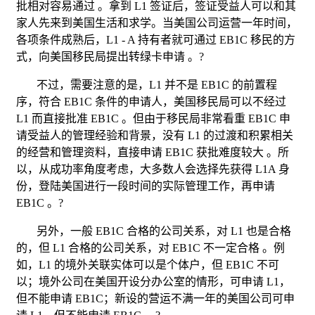
批相对容易通过
。拿到
L1
签证后，签证受益人可以和其
家人先来到美国生活和求学。当美国公司运营一年时间，
各项条件成熟后，
L1 - A
持有者就可通过
EB1C
移民的方
式，向美国移民局提出转绿卡申请
。
?
不过，需要注意的是，
L1
并不是
EB1C
的前置程
序，符合
EB1C
条件的申请人，美国移民局可以不经过
L1
而直接批准
EB1C
。但由于移民局非常看重
EB1C
申
请受益人的管理经验和背景，没有
L1
的过渡和积累相关
的经营和管理资料，直接申请
EB1C
获批难度较大
。所
以，从成功率角度考虑，大多数人会选择先获得
L1A
身
份，登陆美国进行一段时间的实际管理工作，再申请
EB1C
。
?
另外，一般
EB1C
合格的公司关系，对
L1
也是合格
的，但
L1
合格的公司关系，对
EB1C
不一定合格
。例
如，
L1
的境外关联实体可以是个体户，但
EB1C
不可
以；境外公司在美国开设分办公室的情形，可申请
L1
，
但不能申请
EB1C
；新设的营运不满一年的美国公司可申