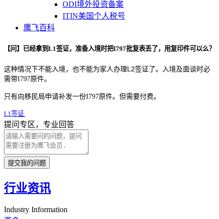
ODI境外投资备案
ITIN美国个人税号
鹰飞百科
【问】已经拿到L1签证，准备入境时把I797批复表丢了，用复印件可以么？
这种情况下不能入境，也不能为家人办理
L2
签证了。入境及面谈时必
需带
I797
原件。
只有向移民局申请补发一份
I797
原件。但需要付费。
L1签证
提问专区，专业回答
提交我的问题
行业资讯
Industry Information