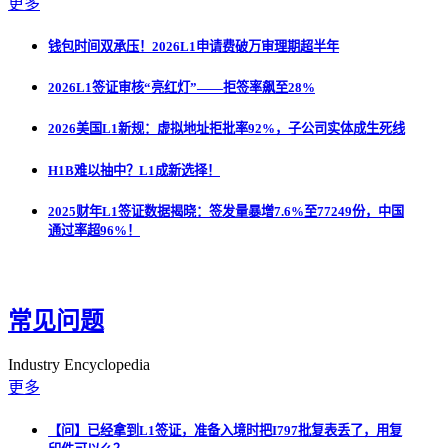
更多
钱包时间双承压！2026L1申请费破万审理期超半年
2026L1签证审核“亮红灯”——拒签率飙至28%
2026美国L1新规：虚拟地址拒批率92%，子公司实体成生死线
H1B难以抽中？L1成新选择！
2025财年L1签证数据揭晓：签发量暴增7.6%至77249份，中国
通过率超96%！
常见问题
Industry Encyclopedia
更多
【问】已经拿到L1签证，准备入境时把I797批复表丢了，用复