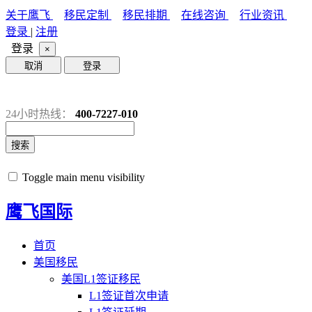
关于鹰飞
移民定制
移民排期
在线咨询
行业资讯
登录
|
注册
登录
×
取消
登录
24小时热线：
400-7227-010
搜索
Toggle main menu visibility
鹰飞国际
首页
美国移民
美国L1签证移民
L1签证首次申请