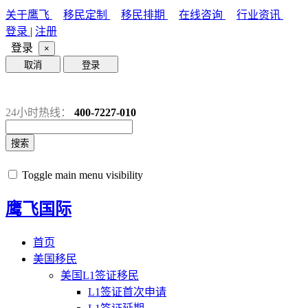
关于鹰飞
移民定制
移民排期
在线咨询
行业资讯
登录
|
注册
登录
×
取消
登录
24小时热线：
400-7227-010
搜索
Toggle main menu visibility
鹰飞国际
首页
美国移民
美国L1签证移民
L1签证首次申请