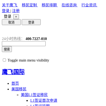
关于鹰飞
移民定制
移民排期
在线咨询
行业资讯
登录
|
注册
登录
×
取消
登录
24小时热线：
400-7227-010
搜索
Toggle main menu visibility
鹰飞国际
首页
美国移民
美国L1签证移民
L1签证首次申请