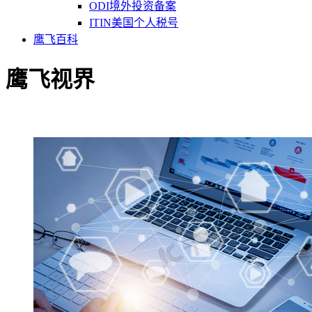
ODI境外投资备案
ITIN美国个人税号
鹰飞百科
鹰飞视界